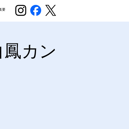
概要
白鳳カン