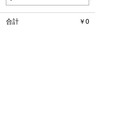
合計
￥0
確定
このイベントをシェア
ホーム
❘
免責事項
❘
プライバシーポリシー
❘
特定商取引法に基づく表記
❘
規約