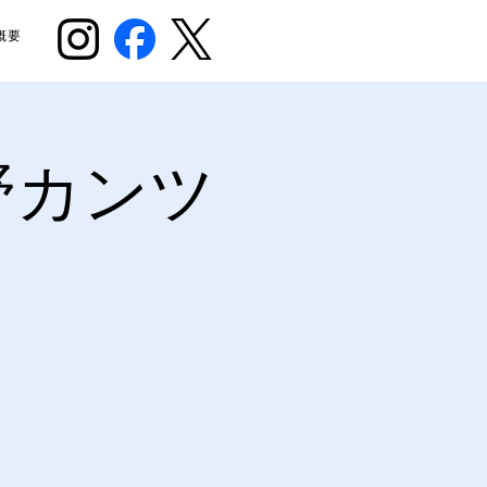
概要
野カンツ